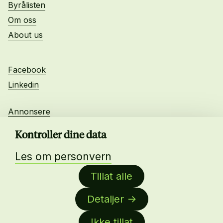
Byrålisten
Om oss
About us
Facebook
Linkedin
Annonsere
Personvern
Kontroller dine data
Les om personvern
Daglig leder:
Tillat alle
Anne-Lise Mørch von der Fehr
Detaljer
Nettredaktør:
Malin Sundby Revaa
Ikke tillat