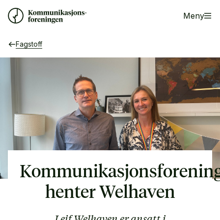
Meny
Fagstoff
Kommunikasjonsforenin
henter Welhaven
Leif Welhaven er ansatt i