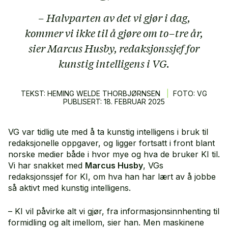
– Halvparten av det vi gjør i dag,
kommer vi ikke til å gjøre om to–tre år,
sier Marcus Husby, redaksjonssjef for
kunstig intelligens i VG.
TEKST: HEMING WELDE THORBJØRNSEN
|
FOTO: VG
PUBLISERT:
18.
FEBRUAR
2025
VG var tidlig ute med å ta kunstig intelligens i bruk til
redaksjonelle oppgaver, og ligger fortsatt i front blant
norske medier både i hvor mye og hva de bruker KI til.
Vi har snakket med
Marcus Husby
, VGs
redaksjonssjef for KI, om hva han har lært av å jobbe
så aktivt med kunstig intelligens.
– KI vil påvirke alt vi gjør, fra informasjonsinnhenting til
formidling og alt imellom, sier han. Men maskinene