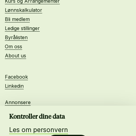
Kurs og Arrangementer
Lønnskalkulator
Bli medlem
Ledige stillinger
Byrålisten
Om oss
About us
Facebook
Linkedin
Annonsere
Personvern
Kontroller dine data
Les om personvern
Daglig leder: