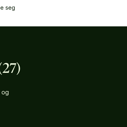
ne seg
(27)
 og