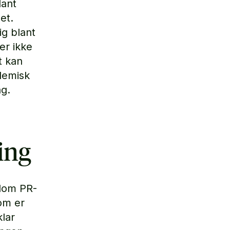
lant
et.
ig blant
er ikke
t kan
demisk
ag.
ing
llom PR-
som er
lar