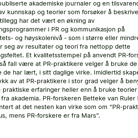
 publiserte akademiske journaler og en tilsvaren
av kunnskap og teorier som forsøker å beskriv
 tillegg har det vært en økning av
ingsprogrammer i PR og kommunikasjon på
itets- og høyskolenivå - som i større eller mind
r seg av resultater og teori fra nettopp dette
ngsfeltet. Et kvalitetsstempel på anvendt PR-for
 så fall være at PR-praktikere velger å bruke de
 de har lært, i sitt daglige virke. Imidlertid ska
rykk av at PR-praktikere i stor grad velger å ben
 praktiske erfaringer heller enn å bruke teorier
 fra akademia. PR-forskeren Betteke van Ruler 
ert at det nesten kan virke som om “PR-prakt
us, mens PR-forskere er fra Mars”.