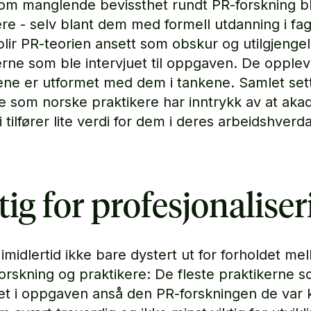
om manglende bevissthet rundt PR-forskning b
ere - selv blant dem med formell utdanning i fag
blir PR-teorien ansett som obskur og utilgjengel
erne som ble intervjuet til oppgaven. De opplev
iene er utformet med dem i tankene. Samlet set
ke som norske praktikere har inntrykk av at aka
 tilfører lite verdi for dem i deres arbeidshverd
tig for profesjonaliser
 imidlertid ikke bare dystert ut for forholdet me
forskning og praktikere: De fleste praktikerne 
uet i oppgaven anså den PR-forskningen de var k