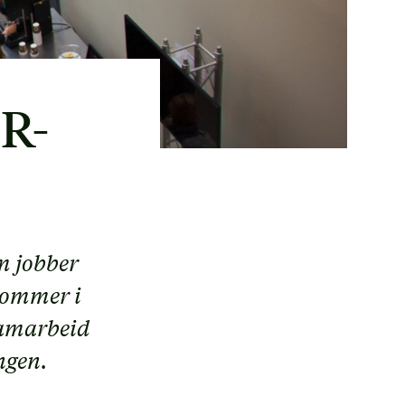
PR-
om jobber
kommer i
samarbeid
ngen.