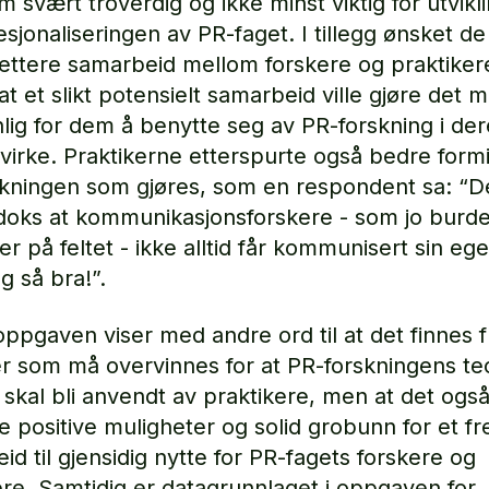
m svært troverdig og ikke minst viktig for utvikl
sjonaliseringen av PR-faget. I tillegg ønsket de
tettere samarbeid mellom forskere og praktiker
at et slikt potensielt samarbeid ville gjøre det 
lig for dem å benytte seg av PR-forskning i der
 virke. Praktikerne etterspurte også bedre formi
kningen som gjøres, som en respondent sa: “De
doks at kommunikasjonsforskere - som jo burd
r på feltet - ikke alltid får kommunisert sin eg
g så bra!”.
ppgaven viser med andre ord til at det finnes f
er som må overvinnes for at PR-forskningens te
 skal bli anvendt av praktikere, men at det også
e positive muligheter og solid grobunn for et fr
id til gjensidig nytte for PR-fagets forskere og
ere. Samtidig er datagrunnlaget i oppgaven for