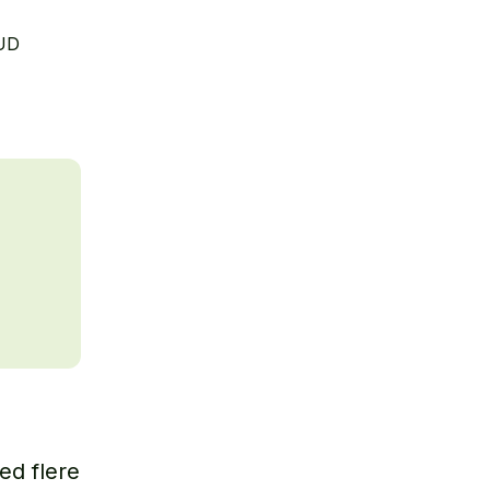
UD
med flere