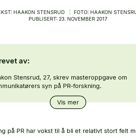
EKST: HAAKON STENSRUD
|
FOTO: HAAKON STENSR
PUBLISERT:
23.
NOVEMBER
2017
revet av:
kon Stensrud, 27, skrev masteroppgave om
munikatørers syn på PR-forskning.
Vis mer
g på PR har vokst til å bli et relativt stort felt 