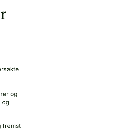
r
ersøkte
erer og
r og
g fremst