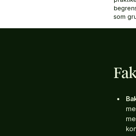
begrens
som gru
Fak
Ba
med
med
kom