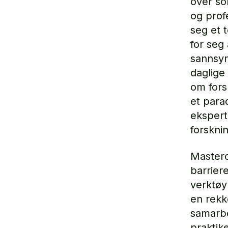
over so
og profe
seg et 
for seg 
sannsyn
daglige
om fors
et para
eksperte
forsknin
Mastero
barrier
verktøy
en rekk
samarbe
praktik