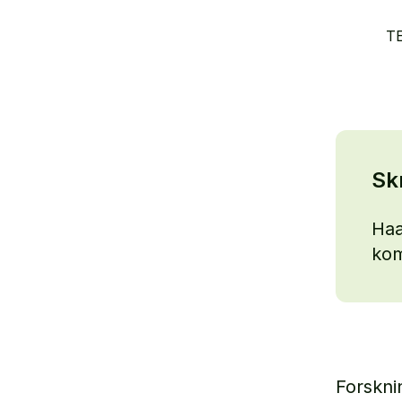
T
Sk
Haa
kom
Forsknin