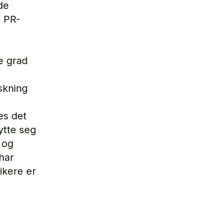
de
e PR-
re grad
skning
pes det
ytte seg
 og
har
ikere er