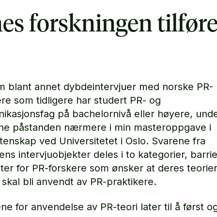
es forskningen tilføre
 blant annet dybdeintervjuer med norske PR-
ere som tidligere har studert PR- og
kasjonsfag på bachelornivå eller høyere, und
ne påstanden nærmere i min masteroppgave i
tenskap ved Universitetet i Oslo. Svarene fra
ns intervjuobjekter deles i to kategorier, barri
ter for PR-forskere som ønsker at deres teorie
 skal bli anvendt av PR-praktikere.
ne for anvendelse av PR-teori later til å først o