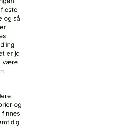
ingen
 fleste
e og så
mer
es
dling
t er jo
e være
en
lere
orier og
 finnes
emtidig