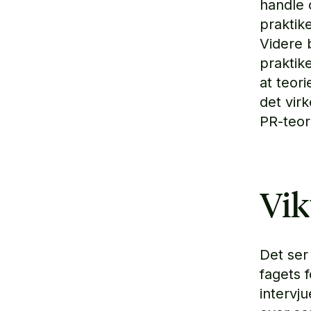
handle 
praktik
Videre 
praktik
at teor
det vir
PR-teori
Vik
Det ser
fagets 
intervj