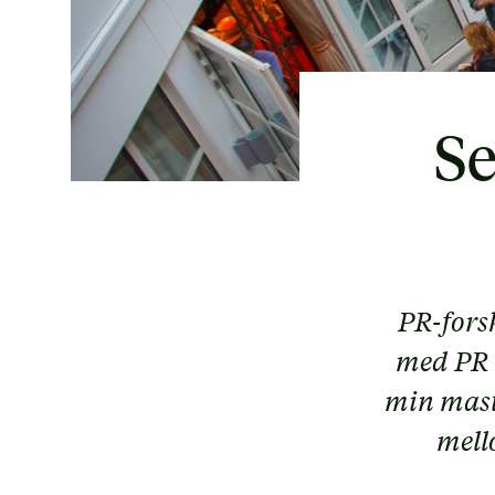
Se
PR-forsk
med PR 
min mast
mell