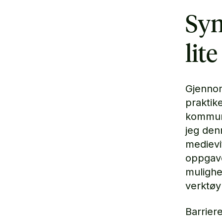
Syn
lite
Gjennom
praktik
kommuni
jeg den
medievi
oppgave
mulighe
verktøy
Barriere