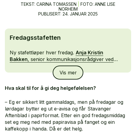
TEKST: CARINA TOMASSEN
|
FOTO: ANNE LISE
NORHEIM
PUBLISERT:
24. JANUAR 2025
Fredagsstafetten
Ny stafettløper hver fredag.
Anja Kristin
Bakken
, senior kommunikasjonsrådgiver ved
Hovedredningssentralen
, ga pinnen videre til
Vis mer
Kjersti Sandvik Bernt
, Head of Communications
and Sustainability i Nordic Steel AS.
Hva skal til for å gi deg helgefølelsen?
– Eg er sikkert litt gammaldags, men på fredagar og
lørdagar bytter eg ut e-avisa og får Stavanger
Aftenblad i papirformat. Etter ein god fredagsmiddag
set eg meg ned med papiravisa på fanget og ein
kaffekopp i handa. Då er det helg.