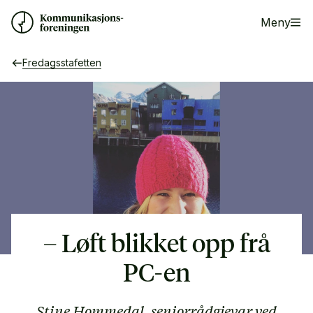
Meny
Fredagsstafetten
– Løft blikket opp frå
PC-en
Stine Hommedal, seniorrådgjevar ved