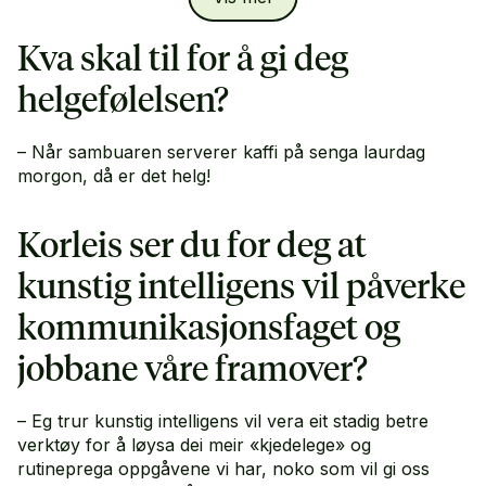
videre til
Stine Hommedal,
seniorrådgiver ved
avdeling for kommunikasjon og samfunnskontakt
Kva skal til for å gi deg
hos Havforskningsinstituttet.
helgefølelsen?
– Når sambuaren serverer kaffi på senga laurdag
morgon, då er det helg!
Korleis ser du for deg at
kunstig intelligens vil påverke
kommunikasjonsfaget og
jobbane våre framover?
– Eg trur kunstig intelligens vil vera eit stadig betre
verktøy for å løysa dei meir «kjedelege» og
rutineprega oppgåvene vi har, noko som vil gi oss