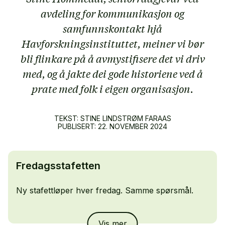
avdeling for kommunikasjon og
samfunnskontakt hjå
Havforskningsinstituttet, meiner vi bør
bli flinkare på å avmystifisere det vi driv
med, og å jakte dei gode historiene ved å
prate med folk i eigen organisasjon.
TEKST: STINE LINDSTRØM FARAAS
PUBLISERT:
22.
NOVEMBER
2024
Fredagsstafetten
Ny stafettløper hver fredag. Samme spørsmål.
Randi Laukli
, kommunikasjonsleder ved Nasjonalt
senter for e-helseforskningt ga stafettpinnen
Vis mer