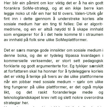
Her blir ein påmint om kor viktig det er å ha ein godt
forankra SoMe­-strategi, og at ein ikkje berre kan
leggje noko ut når ein har tid til overs. Valen­-Utvik går
fint inn i dette gjennom å understreke korleis alle
sosiale medium har ein ting til felles: Dei er algorit­
medrivne, og ein er altså nøydd til å skape innhald
som enga­sjerer for å i det heile komme til i straumen
av innhald på folk sine ulike SoMe­plattformer.
Det er særs mange gode innsikter om sosiale medium i
denne boka, og dei er tydeleg tilpassa kvardagen i
kommer­sielle verksemder, er stort sett pedagogisk
forklarte og godt argumenterte for. Eg tykkjer særskilt
at forfattaren skal ha honnør for å tydeleggjere kor­leis
det er viktig å tenkje på tvers av dei ulike plattforme­ne
når ein jobbar med sosiale medium – sjølv om ulike
ting fungerer på ulike plattformer, er det også mykje
likt, og det raskt foranderlege medie­ og
teknologilandskapet krev rett og slett nokre overordna
stra­tegiar her.