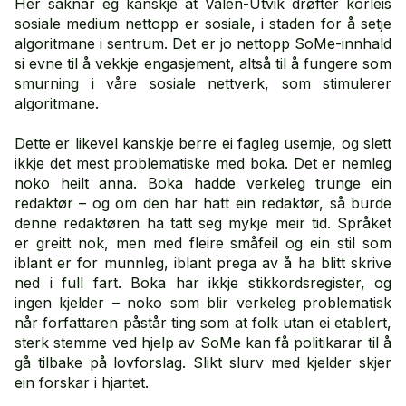
Her saknar eg kanskje at Valen­-Utvik drøfter korleis
sosiale medium nettopp er sosiale, i staden for å setje
algo­ritmane i sentrum. Det er jo nettopp SoMe-­innhald
si evne til å vekkje engasjement, altså til å fungere som
smurning i våre sosiale nettverk, som sti­mulerer
algoritmane.
Dette er likevel kanskje berre ei fagleg usemje, og slett
ikkje det mest problematiske med boka. Det er nemleg
noko heilt anna. Boka hadde verkeleg trunge ein
redaktør – og om den har hatt ein redaktør, så burde
denne redaktøren ha tatt seg mykje meir tid. Språket
er greitt nok, men med fleire småfeil og ein stil som
iblant er for munnleg, iblant prega av å ha blitt skrive
ned i full fart. Boka har ikkje stikkords­register, og
ingen kjelder – noko som blir verkeleg pro­blematisk
når forfattaren påstår ting som at folk utan ei etablert,
sterk stemme ved hjelp av SoMe kan få politika­rar til å
gå tilbake på lovforslag. Slikt slurv med kjelder skjer
ein forskar i hjartet.