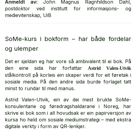
Anmeldt av:
John Magnus Ragnhildson Dahl,
postdoktor ved institutt for informasjons- og
medievitenskap, UiB
SoMe-kurs i bokform – har både fordelar
og ulemper
Det er sjeldan eg har vore så ambivalent til ei bok. På
den eine sida har forfattar
Astrid Valen­-Utvik
stålkontroll på korleis ein skaper verdi for eit føretak i
sosiale media. På den andre sida burde forlaget tatt
minst to rundar til med manus.
Astrid Valen-Utvik, ein av dei mest brukte SoMe­-
konsulen­tane og føredragshaldarane i Noreg, har
skrive ei bok som i all hovudsak er ein papir­versjon av
kursa ho held om sosiale medium­strategi – med ekstra
digitale verkty i form av QR­-lenkjer.