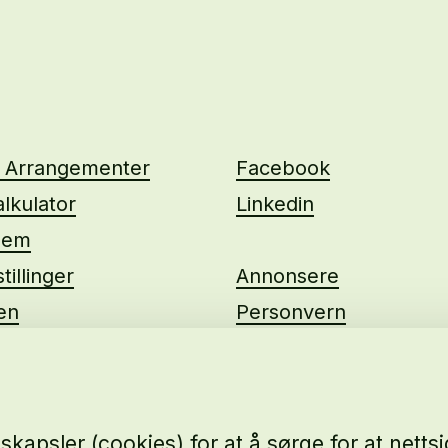
g Arrangementer
Facebook
lkulator
Linkedin
lem
tillinger
Annonsere
ten
Personvern
us
kapsler (cookies) for at å sørge for at nett