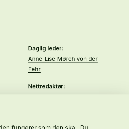
Daglig leder:
Anne-Lise Mørch von der
Fehr
Nettredaktør:
Malin Sundby Revaa
siden fungerer som den skal. Du