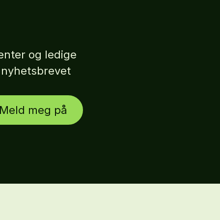
nter og ledige
r nyhetsbrevet
Meld meg på