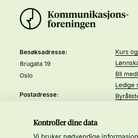
Kurs o
Besøksadresse:
Lønnska
Brugata 19
Bli med
Oslo
Ledige s
Postadresse:
Byrålis
Brugata 19
Om oss
0186 Oslo
About 
Kontroller dine data
Vi bruker nødvendige informasjons
Telefon: