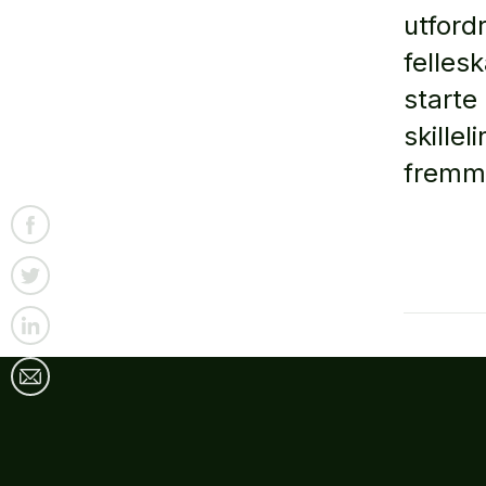
utfordr
fellesk
starte
skillel
fremme