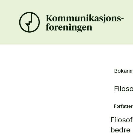
Bokanm
Filoso
Forfatter
Filosof
bedre 