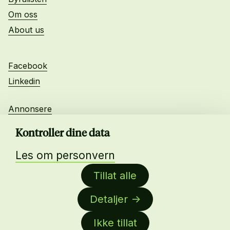
Om oss
About us
Facebook
Linkedin
Annonsere
Personvern
Kontroller dine data
Les om personvern
Daglig leder:
Tillat alle
Anne-Lise Mørch von der Fehr
Detaljer
Nettredaktør:
Malin Sundby Revaa
Ikke tillat