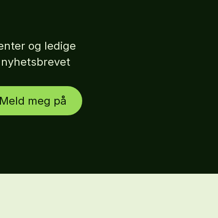
nter og ledige
r nyhetsbrevet
Meld meg på