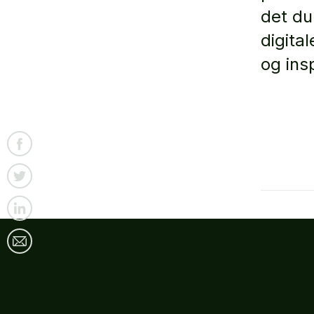
det du 
digita
og insp