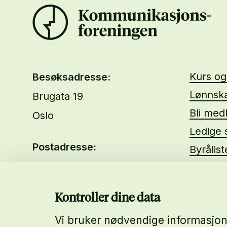
Kurs o
Besøksadresse:
Lønnska
Brugata 19
Bli med
Oslo
Ledige s
Postadresse:
Byrålis
Brugata 19
Om oss
0186 Oslo
About 
Kontroller dine data
Telefon:
Vi bruker nødvendige informasjons