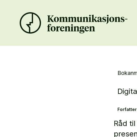
Bokanm
Digit
Forfatter
Råd ti
presen