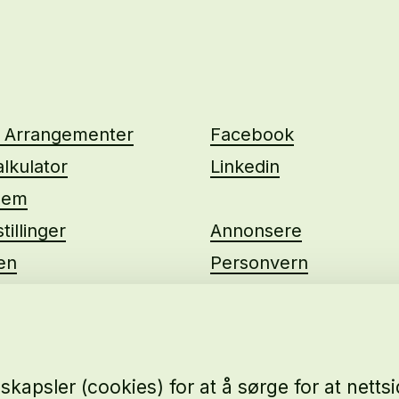
g Arrangementer
Facebook
lkulator
Linkedin
lem
tillinger
Annonsere
ten
Personvern
us
kapsler (cookies) for at å sørge for at nett