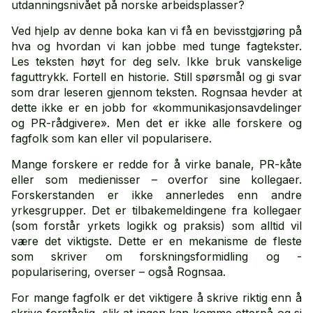
utdanningsnivået på norske arbeidsplasser?
Ved hjelp av denne boka kan vi få en bevisstgjøring på
hva og hvordan vi kan jobbe med tunge fagtekster.
Les teksten høyt for deg selv. Ikke bruk vanskelige
faguttrykk. Fortell en historie. Still spørsmål og gi svar
som drar leseren gjennom teksten. Rognsaa hevder at
dette ikke er en jobb for «kommunikasjonsavdelinger
og PR-rådgivere». Men det er ikke alle forskere og
fagfolk som kan eller vil popularisere.
Mange forskere er redde for å virke banale, PR-kåte
eller som medienisser – overfor sine kollegaer.
Forskerstanden er ikke annerledes enn andre
yrkesgrupper. Det er tilbakemeldingene fra kollegaer
(som forstår yrkets logikk og praksis) som alltid vil
være det viktigste. Dette er en mekanisme de fleste
som skriver om forskningsformidling og -
popularisering, overser – også Rognsaa.
For mange fagfolk er det viktigere å skrive riktig enn å