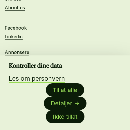
About us
Facebook
Linkedin
Annonsere
Personvern
Kontroller dine data
Les om personvern
Daglig leder:
Tillat alle
Anne-Lise Mørch von der Fehr
Detaljer
Nettredaktør:
Malin Sundby Revaa
Ikke tillat