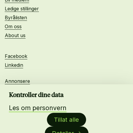
Ledige stillinger
Byrålisten
Om oss
About us
Facebook
Linkedin
Annonsere
Personvern
Kontroller dine data
Les om personvern
Daglig leder:
Tillat alle
Anne-Lise Mørch von der Fehr