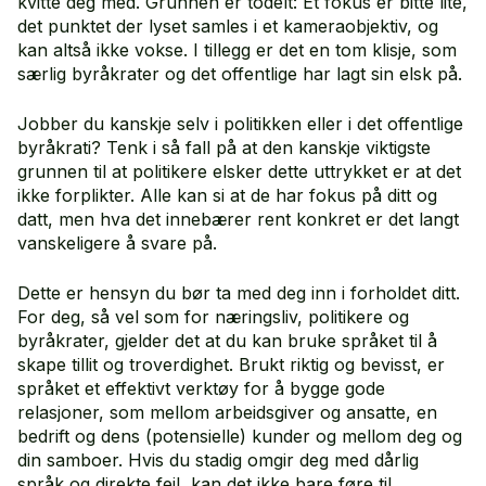
kvitte deg med. Grunnen er todelt: Et fokus er bitte lite,
det punktet der lyset samles i et kameraobjektiv, og
kan altså ikke vokse. I tillegg er det en tom klisje, som
særlig byråkrater og det offentlige har lagt sin elsk på.
Jobber du kanskje selv i politikken eller i det offentlige
byråkrati? Tenk i så fall på at den kanskje viktigste
grunnen til at politikere elsker dette uttrykket er at det
ikke forplikter. Alle kan si at de har fokus på ditt og
datt, men hva det innebærer rent konkret er det langt
vanskeligere å svare på.
Dette er hensyn du bør ta med deg inn i forholdet ditt.
For deg, så vel som for næringsliv, politikere og
byråkrater, gjelder det at du kan bruke språket til å
skape tillit og troverdighet. Brukt riktig og bevisst, er
språket et effektivt verktøy for å bygge gode
relasjoner, som mellom arbeidsgiver og ansatte, en
bedrift og dens (potensielle) kunder og mellom deg og
din samboer. Hvis du stadig omgir deg med dårlig
språk og direkte feil, kan det ikke bare føre til