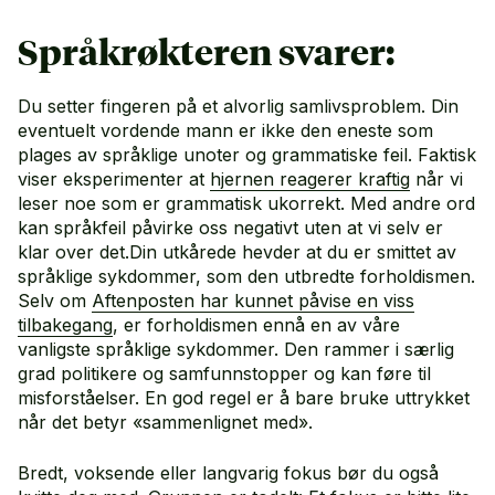
Språkrøkteren svarer:
Du setter fingeren på et alvorlig samlivsproblem. Din
eventuelt vordende mann er ikke den eneste som
plages av språklige unoter og grammatiske feil. Faktisk
viser eksperimenter at
hjernen reagerer kraftig
når vi
leser noe som er grammatisk ukorrekt. Med andre ord
kan språkfeil påvirke oss negativt uten at vi selv er
klar over det.Din utkårede hevder at du er smittet av
språklige sykdommer, som den utbredte forholdismen.
Selv om
Aftenposten har kunnet påvise en viss
tilbakegang
, er forholdismen ennå en av våre
vanligste språklige sykdommer. Den rammer i særlig
grad politikere og samfunnstopper og kan føre til
misforståelser. En god regel er å bare bruke uttrykket
når det betyr «sammenlignet med».
Bredt, voksende eller langvarig fokus bør du også