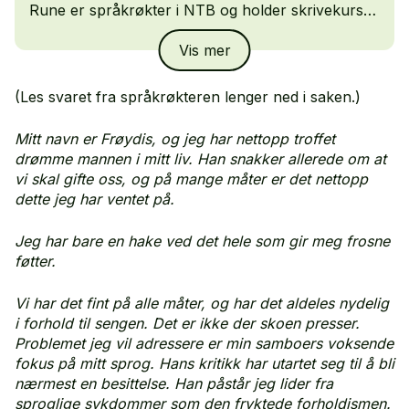
Rune er språkrøkter i NTB og holder skrivekurs
for bedrifter, organisasjoner og det offentlige. Han
Vis mer
er fast blogger på PR-prat.
(Les svaret fra språkrøkteren lenger ned i saken.)
Mitt navn er Frøydis, og jeg har nettopp troffet
drømme mannen i mitt liv. Han snakker allerede om at
vi skal gifte oss, og på mange måter er det nettopp
dette jeg har ventet på.
Jeg har bare en hake ved det hele som gir meg frosne
føtter.
Vi har det fint på alle måter, og har det aldeles nydelig
i forhold til sengen. Det er ikke der skoen presser.
Problemet jeg vil adressere er min samboers voksende
Rune Wikstøl
fokus på mitt sprog. Hans kritikk har utartet seg til å bli
nærmest en besittelse. Han påstår jeg lider fra
sproglige sykdommer som den fryktede forholdismen.