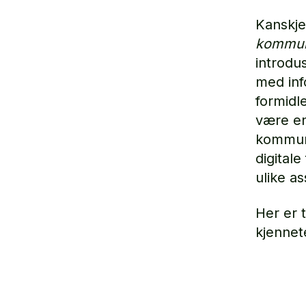
Kanskje
kommun
introdu
med inf
formidl
være en
kommuni
digital
ulike a
Her er 
kjennet