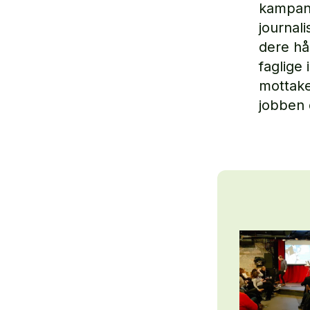
kampanje
journal
dere hå
faglige 
mottake
jobben 