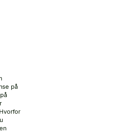
m
nse på
 på
r
 Hvorfor
du
 en