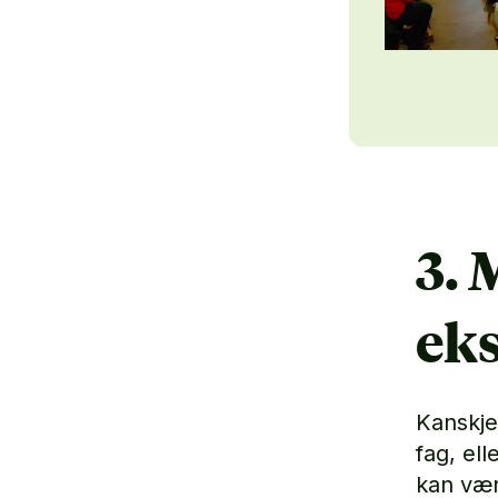
3.
ek
Kanskj
fag, el
kan vær