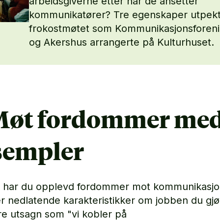
arbeidsgiverne etter når de ansetter
kommunikatører? Tre egenskaper utpekt
frokostmøtet som Kommunikasjonsforen
og Akershus arrangerte på Kulturhuset.
 Møt fordommer me
sempler
e har du opplevd fordommer mot kommunikasj
ler nedlatende karakteristikker om jobben du gjø
e utsagn som "vi kobler på