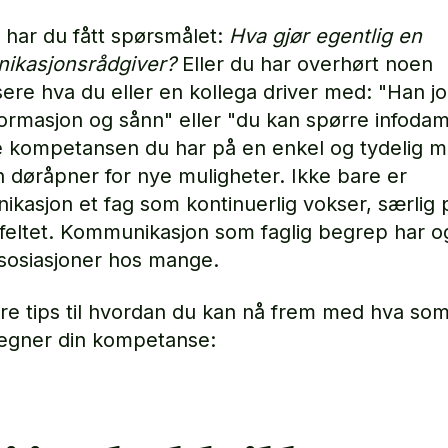
 har du fått spørsmålet:
Hva gjør egentlig en
ikasjonsrådgiver?
Eller du har overhørt noen
sere hva du eller en kollega driver med: "Han j
ormasjon og sånn" eller "du kan spørre infodam
e kompetansen du har på en enkel og tydelig m
 døråpner for nye muligheter. Ikke bare er
kasjon et fag som kontinuerlig vokser, særlig 
e feltet. Kommunikasjon som faglig begrep har o
ssosiasjoner hos mange.
tre tips til hvordan du kan nå frem med hva so
egner din kompetanse: