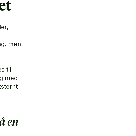
et
er,
ng, men
 til
 og med
sternt.
å en