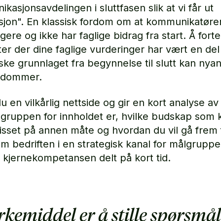
asjonsavdelingen i sluttfasen slik at vi får ut
sjon". En klassisk fordom om at kommunikatøre
ere og ikke har faglige bidrag fra start. Å fort
ter der dine faglige vurderinger har vært en del
iske grunnlaget fra begynnelse til slutt kan nya
ordommer.
u en vilkårlig nettside og gir en kort analyse av
lgruppen for innholdet er, hvilke budskap som
isset på annen måte og hvordan du vil gå frem 
rem bedriften i en strategisk kanal for målgruppe
v kjernekompetansen delt på kort tid.
irkemiddel er å stille spørsmå