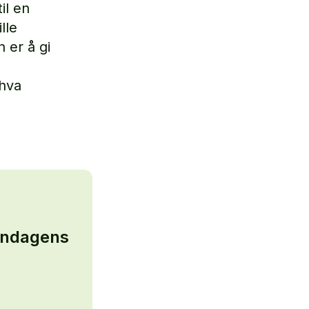
il en
lle
 er å gi
 hva
endagens