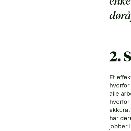
enke
dørå
2. 
Et effek
hvorfor
alle ar
hvorfor
akkurat
har der
jobber 