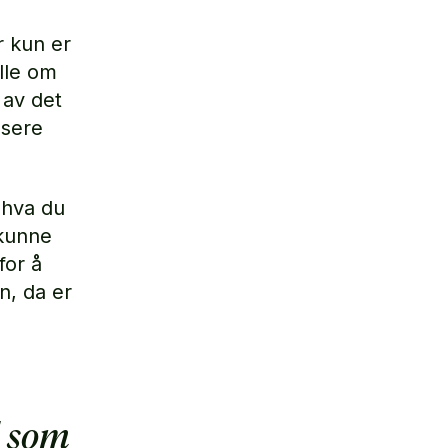
r kun er
elle om
 av det
nsere
 hva du
 kunne
for å
n, da er
l som