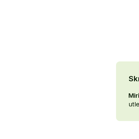
Sk
Mir
utl
PR-