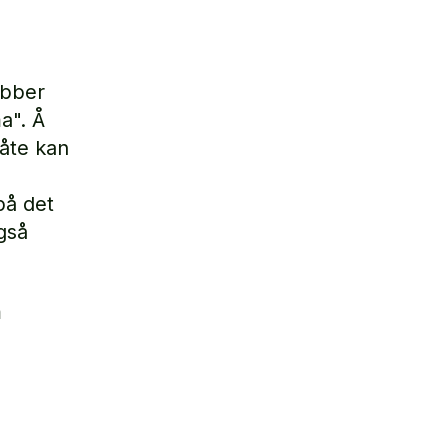
obber
a". Å
åte kan
på det
gså
m