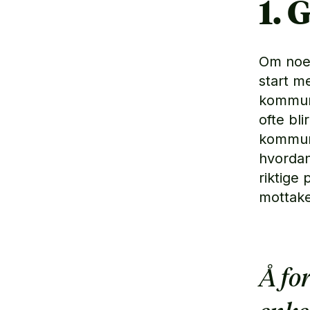
1. 
Om noen
start m
kommuni
ofte bl
kommuni
hvordan
riktige 
mottake
Å fo