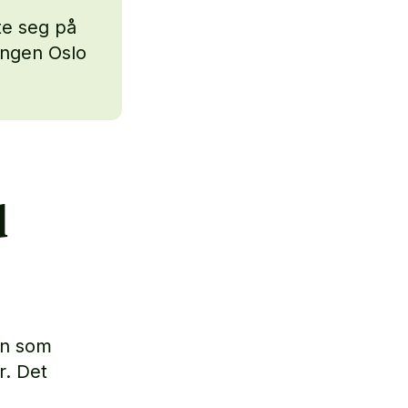
e seg på
ingen Oslo
d
on som
r. Det