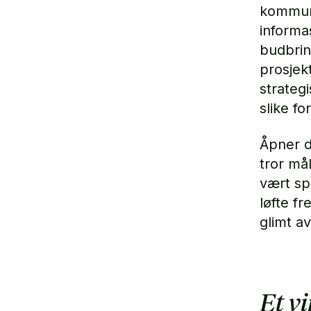
kommunik
informa
budbring
prosjek
strateg
slike f
Åpner d
tror må
vært sp
løfte f
glimt a
Et v