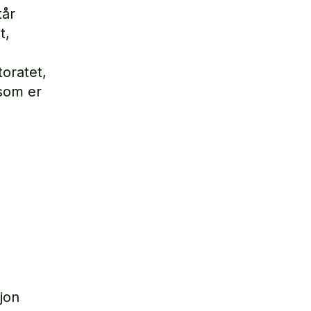
tår
t,
toratet,
 som er
jon