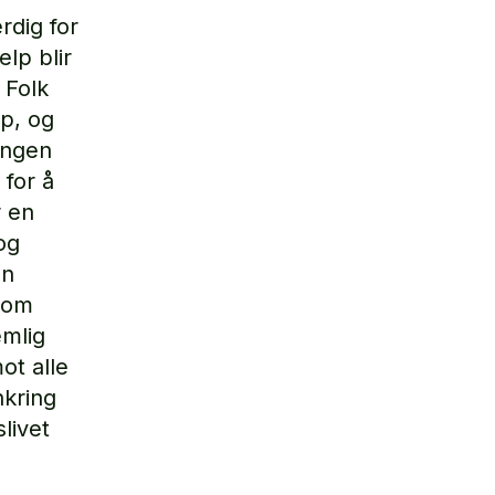
rdig for
lp blir
 Folk
lp, og
ningen
for å
r en
 og
en
som
emlig
ot alle
nkring
livet