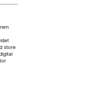
nnen
idet
d store
igital
tor