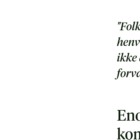
"Folk
henv
ikke 
forv
En
ko