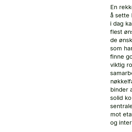
En rekk
å sette
i dag ka
flest ø
de ønske
som har
finne g
viktig r
samarbe
nøkkelf
binder 
solid k
sentral
mot eta
og inte