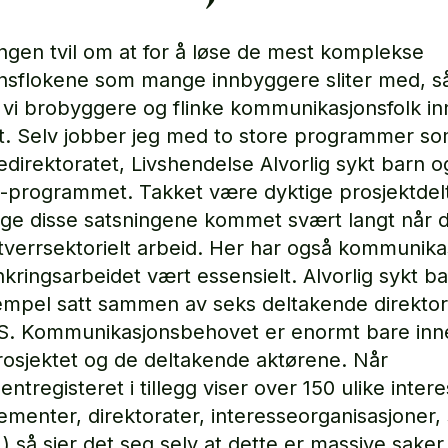
ingen tvil om at for å løse de mest komplekse
sflokene som mange innbyggere sliter med, s
 vi brobyggere og flinke kommunikasjonsfolk inn
t. Selv jobber jeg med to store programmer so
edirektoratet, Livshendelse Alvorlig sykt barn o
-programmet. Takket være dyktige prosjektdel
ge disse satsningene kommet svært langt når 
 tverrsektorielt arbeid. Her har også kommunika
nkringsarbeidet vært essensielt. Alvorlig sykt ba
empel satt sammen av seks deltakende direktor
S. Kommunikasjonsbehovet er enormt bare inn
rosjektet og de deltakende aktørene. Når
entregisteret i tillegg viser over 150 ulike inter
ementer, direktorater, interesseorganisasjoner, 
) så sier det seg selv at dette er massive saker