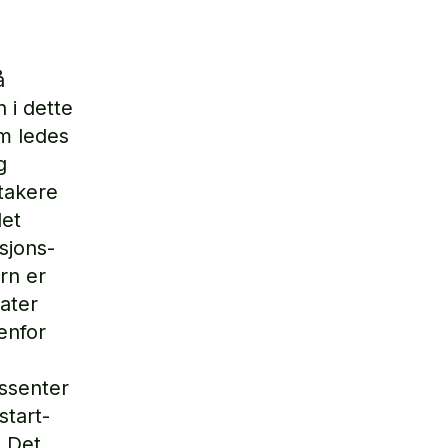
å
 i dette
m ledes
g
takere
det
sjons-
rn er
ater
enfor
essenter
start-
. Det