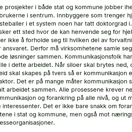
e prosjekter i både stat og kommune jobber ihe
 brukerne i sentrum. Innbyggere som trenger hje
steballer i et system noen har tatt doktorgrad i.
nsker ett sted hvor de kan henvende seg for hje
r ikke å forholde seg til hvilken del av forvalt
 ansvaret. Derfor må virksomhetene samle seg 
ode løsninger sammen. Kommunikasjonsfolk ha
olle i dette arbeidet. Når siloer skal brytes ned,
id skal skapes på tvers så er kommunikasjon 
aktor. Det er på mange måter kommunikasjon 
alt arbeidet sammen. Alle prosessene krever n
ommunikasjon og forankring på alle nivå, og ut m
e interessenter. Det er ikke bare snakk om fora
tene i stat og kommune, men også mot nærings
resseorganisasjoner.