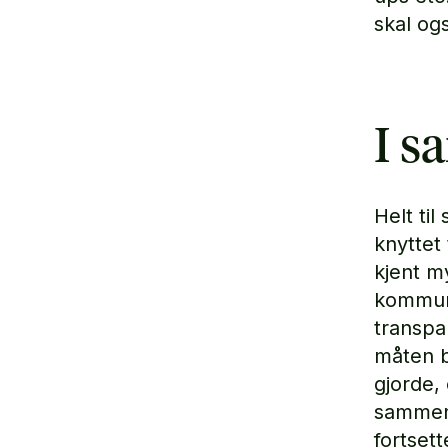
skal og
I s
Helt til
knyttet
kjent m
kommuni
transpa
måten b
gjorde,
sammen.
fortset