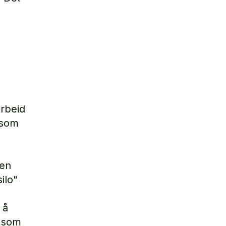
arbeid
 som
den
ilo"
 å
n som