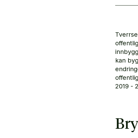
Tverrse
offentli
innbygg
kan byg
endringe
offentli
2019 - 2
Bry