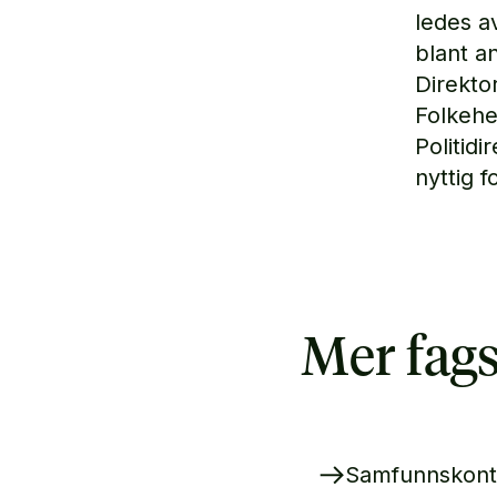
ledes a
blant a
Direkto
Folkehe
Politid
nyttig 
Mer fags
Samfunnskont