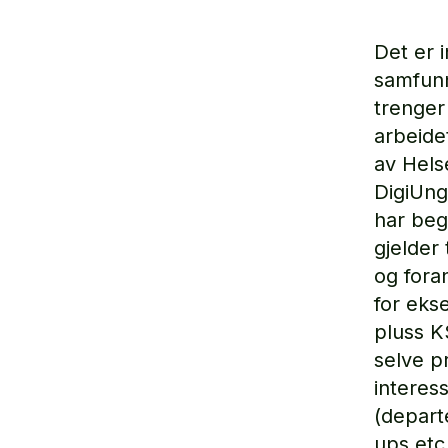
Det er 
samfunn
trenger
arbeide
av Hels
DigiUng
har beg
gjelder
og fora
for eks
pluss K
selve p
interess
(depart
ups etc.