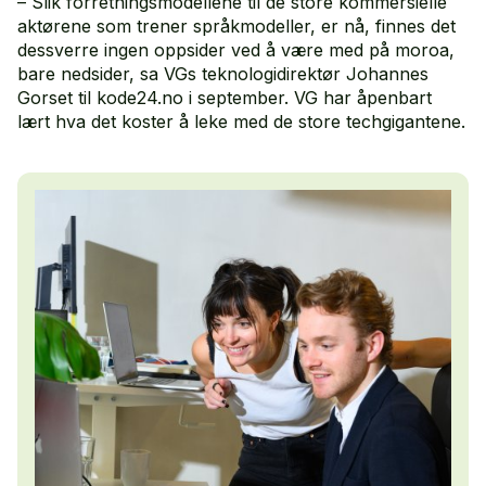
– Slik forretningsmodellene til de store kommersielle
aktørene som trener språkmodeller, er nå, finnes det
dessverre ingen oppsider ved å være med på moroa,
bare nedsider, sa VGs teknologidirektør Johannes
Gorset til kode24.no i september. VG har åpenbart
lært hva det koster å leke med de store techgigantene.