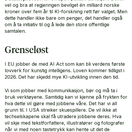
vel og bra at regjeringen bevilget én milliard norske
kroner over fem år til KI-forskning rett før valget. Men
dette handler ikke bare om penger, det handler også
om å ta initiativ til og å lede den store offentlige
samtalen.
Grenseløst
I EU jobber de med AI Act som kan bli verdens første
lovverk for kunstig intelligens. Loven kommer tidligst i
2026. Det har skjedd mye KI-utvikling innen den tid.
Vi som jobber med kommunikasjon, bør og må ta i
bruk verktøyene. Samtidig kan vi kjenne på frykten for
hva dette vil gjøre med jobbene våre. Det har vi all
grunn til. I USA streiker skuespillere. De vil ikke at
techselskapene skal få utradere jobbene deres. Hva
vil skje med tekstforfattere, illustratører og fotografer
når vi med noen tastetrykk kan hente ut det de