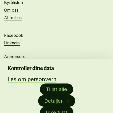
Byrålisten
Om oss
About us
Facebook
Linkedin
Annonsere
Personvern
Kontroller dine data
Les om personvern
Daglig leder:
Tillat alle
Anne-Lise Mørch von der Fehr
Detaljer
Nettredaktør:
Malin Sundby Revaa
Ikke tillat