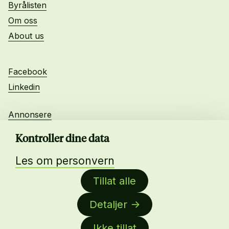
Byrålisten
Om oss
About us
Facebook
Linkedin
Annonsere
Personvern
Kontroller dine data
Les om personvern
Daglig leder:
Tillat alle
Anne-Lise Mørch von der Fehr
Detaljer
Nettredaktør:
Malin Sundby Revaa
Ikke tillat