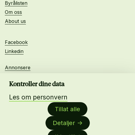
Byrålisten
Om oss
About us
Facebook
Linkedin
Annonsere
Personvern
Kontroller dine data
Les om personvern
Daglig leder:
Anne-Lise Mørch von der Fehr
Tillat alle
Detaljer
Nettredaktør:
Malin Sundby Revaa