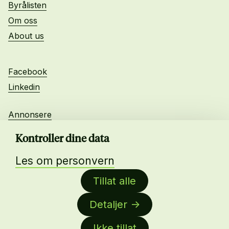
Byrålisten
Om oss
About us
Facebook
Linkedin
Annonsere
Personvern
Kontroller dine data
Les om personvern
Daglig leder:
Tillat alle
Anne-Lise Mørch von der Fehr
Detaljer
Nettredaktør:
Malin Sundby Revaa
Ikke tillat