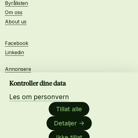
Byrålisten
Om oss
About us
Facebook
Linkedin
Annonsere
Personvern
Kontroller dine data
Les om personvern
Daglig leder:
Tillat alle
Anne-Lise Mørch von der Fehr
Detaljer
Nettredaktør:
Malin Sundby Revaa
Ikke tillat