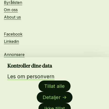
Byrålisten
Om oss
About us
Facebook
Linkedin
Annonsere
Personvern
Kontroller dine data
Les om personvern
Daglig leder:
Tillat alle
Anne-Lise Mørch von der Fehr
Detaljer
Nettredaktør:
Malin Sundby Revaa
Ikke tillat