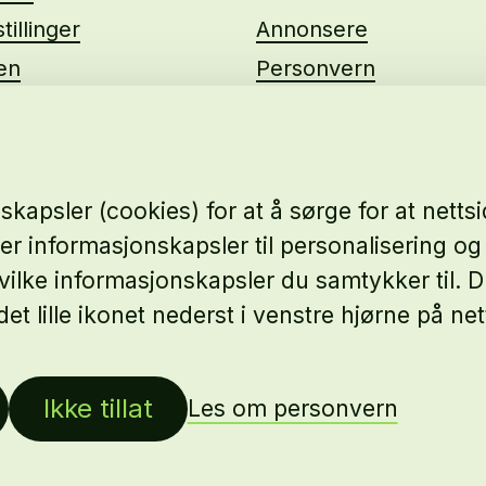
tillinger
Annonsere
ten
Personvern
us
kapsler (cookies) for at å sørge for at nett
ker informasjonskapsler til personalisering og 
e hvilke informasjonskapsler du samtykker til.
det lille ikonet nederst i venstre hjørne på net
Ikke tillat
Les om personvern