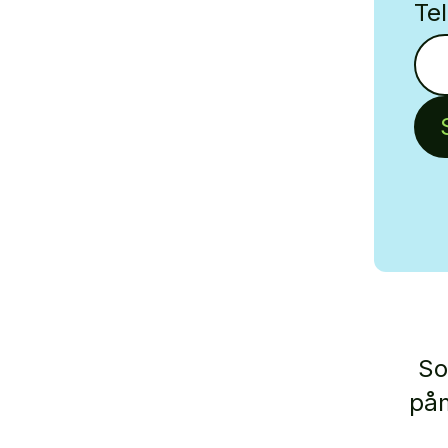
Te
So
påm