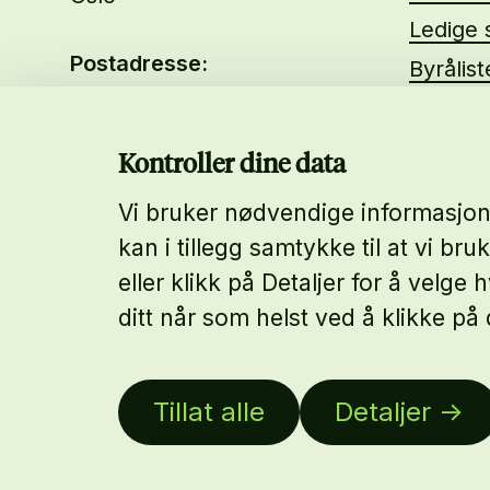
Ledige s
Postadresse:
Byrålis
Brugata 19
Om oss
0186 Oslo
About 
Kontroller dine data
Vi bruker nødvendige informasjons
Telefon:
kan i tillegg samtykke til at vi bru
23 31 59 00
eller klikk på Detaljer for å velg
ditt når som helst ved å klikke på 
E-postadresse:
post@kommunikasjon.no
Tillat alle
Detaljer