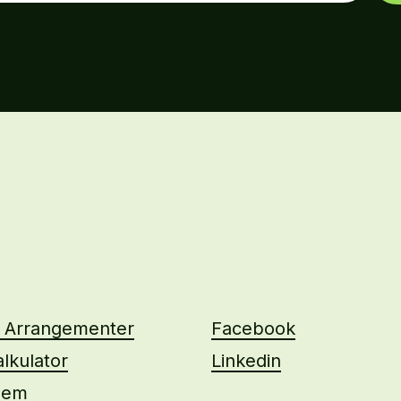
g Arrangementer
Facebook
lkulator
Linkedin
lem