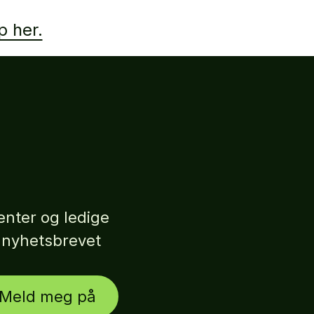
 her.
nter og ledige
r nyhetsbrevet
Meld meg på