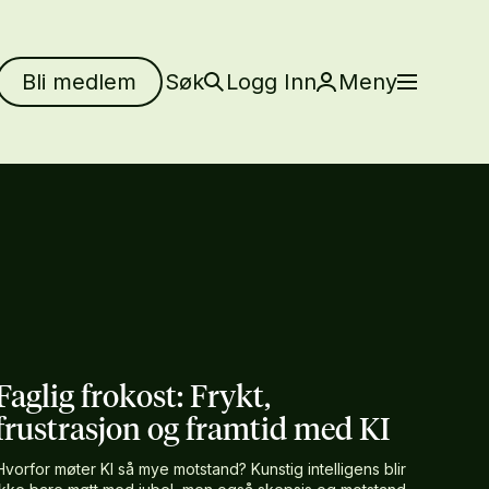
Bli medlem
Søk
Logg Inn
Meny
Faglig frokost: Frykt,
frustrasjon og framtid med KI
Hvorfor møter KI så mye motstand? Kunstig intelligens blir