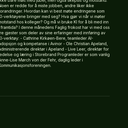
ikke bare møtt med jubel, men også skepsis og motstand.
Noen er redde for å miste jobben, andre liker ikke
forandringer. Hvordan kan vi best møte endringene som
KI-verktøyene bringer med seg? Hva gjør vi når vi møter
motstand hos kolleger? Og må vi bruke KI for å bli med inn
i framtida? I denne månedens Faglig frokost har vi med oss
tre gjester som deler av sine erfaringer med innføring av
KI-verktøy: - Cathrine Kirkøen-Bere, teamleder AI-
adopsjon og kompetanse i Avinor - Ole Christian Apeland,
administrerende direktør i Apeland - Live Leer, direktør for
ledelse og læring i Storebrand Programleder er som vanlig
Anne-Lise Mørch von der Fehr, daglig leder i
Kommunikasjonsforeningen.