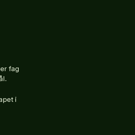
rer fag
ål.
apet i